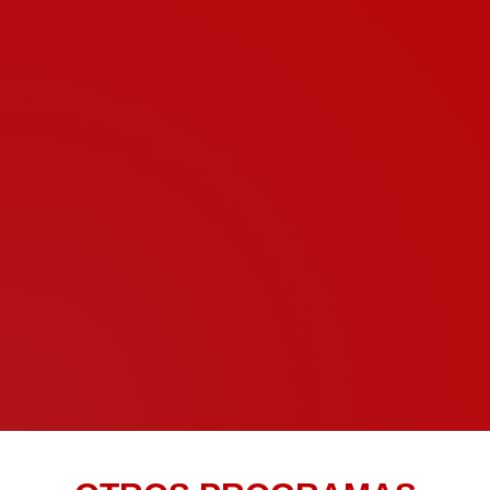
también siento una influencia” [Nos habla de Faulkner,
su escritor favorito; del periodismo; del rock and roll;
de su gran diversidad de referentes; de Quino y su
Mafalda; de como se ve Europa desde Argentina; de
su modus operandi como escritora… Nos lee algo de
su última novela, algo de Arthur Rimbaud y nos lee y
nos cuenta algo de Silvina Ocampo]
MARIANA ENRÍQUEZ | Escritora y periodista
argentina
←
Anterior
Siguiente
→