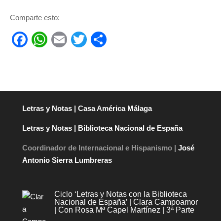
Comparte esto:
F
W
E
T
C
a
h
m
wi
o
c
at
ail
tt
m
e
s
er
p
b
A
ar
Letras y Notas | Casa América Málaga
o
p
tir
Letras y Notas | Biblioteca Nacional de España
o
p
k
Coordinador de Internacional e Hispanismo |
José
Antonio Sierra Lumbreras
Ciclo ‘Letras y Notas con la Biblioteca
Nacional de España’ | Clara Campoamor
| Con Rosa Mª Capel Martínez | 3ª Parte