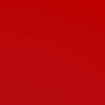
inexorable… tiene una voz única, imposible de imitar”
“La voz es algo difícil para uno… yo sé cuales son mis
obsesiones… una especie de voz latinoamericana
pero que tiene todas las influencias para bien y para
mal del mundo global” “Atahualpa Yupanki era una
presencia muy importante en mi casa a la que yo le
prestaba muy poca atención… yo quería
desprenderme de eso para encontrar mi propia
cultura…” “El estado social latinoamericano, son
sociedades totalmente marcadas y definidas por la
desigualdad y por la explotación de los cuerpos… para
mí es una de las fuentes del horror” “Alejandra Pizarnik
me parece como una poeta de terror, entre comillas,
quizá la única” “Creo que hay una generación de
escritoras de mi edad que no solo las admiro, sino que