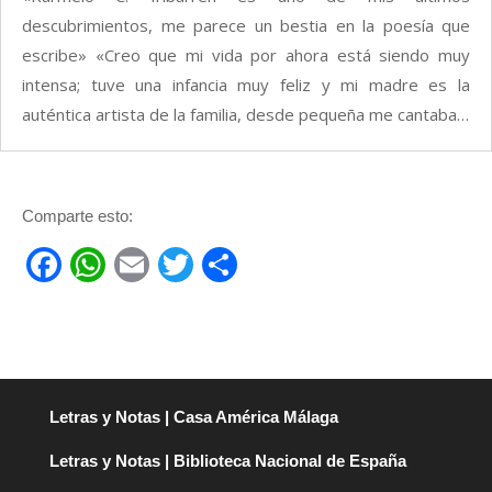
descubrimientos, me parece un bestia en la poesía que
escribe» «Creo que mi vida por ahora está siendo muy
intensa; tuve una infancia muy feliz y mi madre es la
auténtica artista de la familia, desde pequeña me cantaba…
Comparte esto:
F
W
E
T
C
a
h
m
wi
o
c
at
ail
tt
m
e
s
er
p
b
A
ar
Letras y Notas | Casa América Málaga
o
p
tir
Letras y Notas | Biblioteca Nacional de España
o
p