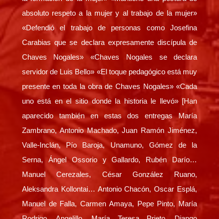
absoluto respeto a la mujer y al trabajo de la mujer»
«Defendió el trabajo de personas como Josefina
Carabias que se declara expresamente discípula de
Chaves Nogales» «Chaves Nogales se declara
servidor de Luis Bello» «El toque pedagógico está muy
presente en toda la obra de Chaves Nogales» «Cada
uno está en el sitio donde la historia le llevó» [Han
aparecido también en estas dos entregas María
Zambrano, Antonio Machado, Juan Ramón Jiménez,
Valle-Inclán, Pío Baroja, Unamuno, Gómez de la
Serna, Ángel Ossorio y Gallardo, Rubén Darío…
Manuel Cerezales, César González Ruano,
Aleksandra Kollontai… Antonio Chacón, Oscar Esplá,
Manuel de Falla, Carmen Amaya, Pepe Pinto, María
Rodrigo, Angelillo, María Teresa Prieto, Django