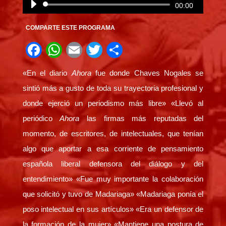
Reproductor
00:00
de
COMPARTE ESTE PROGRAMA
audio
F
W
E
T
C
a
h
m
wi
o
«En el diario
Ahora
fue donde Chaves Nogales se
c
at
ail
tt
m
sintió más a gusto de toda su trayectoria profesional y
e
s
er
p
donde ejerció un periodismo más libre» «Llevó al
b
A
ar
periódico
Ahora
las firmas más reputadas del
o
p
tir
momento, de escritores, de intelectuales, que tenían
o
p
algo que aportar a esa corriente de pensamiento
k
española liberal defensora del diálogo y del
entendimiento» «Fue muy importante la colaboración
que solicitó y tuvo de Madariaga» «Madariaga ponía el
poso intelectual en sus artículos» «Era un defensor de
la formación de la mujer» «Mantiene una postura de