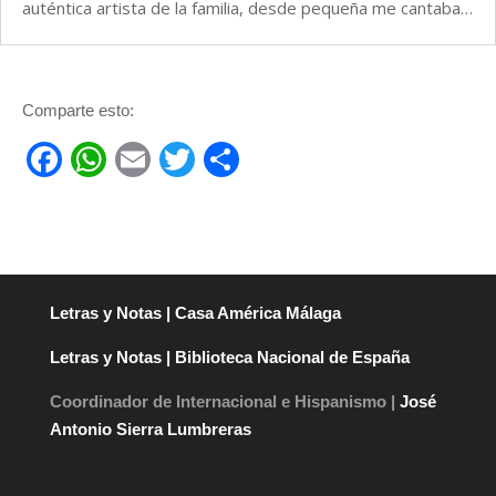
auténtica artista de la familia, desde pequeña me cantaba…
Comparte esto:
F
W
E
T
C
a
h
m
wi
o
c
at
ail
tt
m
e
s
er
p
b
A
ar
Letras y Notas | Casa América Málaga
o
p
tir
Letras y Notas | Biblioteca Nacional de España
o
p
k
Coordinador de Internacional e Hispanismo |
José
Antonio Sierra Lumbreras