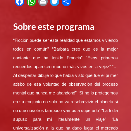
F
W
E
T
C
a
h
m
wi
o
c
at
ail
tt
m
Sobre este programa
e
s
er
p
b
A
ar
“Ficción puede ser esta realidad que estamos viviendo
o
p
tir
todos en común” “Barbara creo que es la mejor
o
p
cantante que ha tenido Francia” “Esos primeros
k
recuerdos aparecen mucho más vivos en la vejez” “…
Al despertar dibujé lo que había visto que fue el primer
atisbo de esa voluntad de observación del proceso
mental que nunca me abandonó” “Si no lo protegemos
en su conjunto no solo no va a sobrevivir el planeta si
no que nosotros tampoco vamos a superarlo” “La India
supuso para mí literalmente un viaje” “La
universalización a la que ha dado lugar el mercado