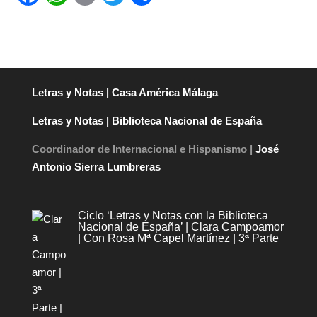
a
h
m
wi
o
c
at
ail
tt
m
e
s
er
p
b
A
ar
Letras y Notas | Casa América Málaga
o
p
tir
Letras y Notas | Biblioteca Nacional de España
o
p
k
Coordinador de Internacional e Hispanismo |
José
Antonio Sierra Lumbreras
Ciclo ‘Letras y Notas con la Biblioteca
Nacional de España’ | Clara Campoamor
| Con Rosa Mª Capel Martínez | 3ª Parte