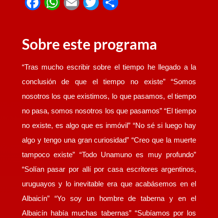
F
W
E
T
C
a
h
m
wi
o
c
at
ail
tt
m
Sobre este programa
e
s
er
p
b
A
ar
“Tras mucho escribir sobre el tiempo he llegado a la
o
p
tir
conclusión de que el tiempo no existe” “Somos
o
p
nosotros los que existimos, lo que pasamos, el tiempo
k
no pasa, somos nosotros los que pasamos” “El tiempo
no existe, es algo que es inmóvil” “No sé si luego hay
algo y tengo una gran curiosidad” “Creo que la muerte
tampoco existe” “Todo Unamuno es muy profundo”
“Solían pasar por allí por casa escritores argentinos,
uruguayos y lo inevitable era que acabásemos en el
Albaicín” “Yo soy un hombre de taberna y en el
Albaicín había muchas tabernas” “Subíamos por los