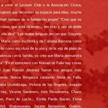
a a crear el Lyceum Club o la Asociación Cívica,
mujeres que necesitan un espacio para ellas, mucho
Woolf hablase de
la habitación propia
” “Creo que es
s cosas que está diciendo… leo esto y veo un doble
 ella dice” “Las malas lenguas decían que Gregorio
de María como escritora y de Catalina Bárcena como
lento como escritura de la una y de la voz de plata de
ondencia con la familia, yo creo que María demuestra
ta” “En el epistolario con Manuel de Falla hay cosas
a y Juan Ramón Jiménez fueron sus amigos más
demás Teresa Berganza cantando
Nana
de Falla,
ría Usandizaga, Victoria de los Ángeles, Joaquín
hez, Vicente Sardinero, Inés Rivadeneira, Chano
rr, Paco de Lucía… Emilia Pardo Bazán, Elena
iñol, Shakespeare, Jacinto Benavente, Galdós,