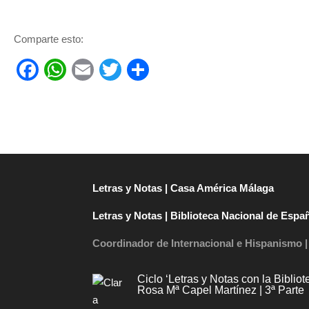
Comparte esto:
F
W
E
T
C
a
h
m
wi
o
c
at
ail
tt
m
e
s
er
p
b
A
ar
o
p
tir
Letras y Notas | Casa América Málaga
o
p
Letras y Notas | Biblioteca Nacional de Espa
k
Coordinador de Internacional e Hispanismo 
Ciclo ‘Letras y Notas con la Bibli
Rosa Mª Capel Martínez | 3ª Parte