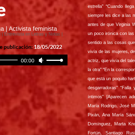
e
estrella” “Cuando lleg
siempre les dice a las 
antes de que Virginia 
 | Activista feminista
un poco irónica con la
sentido a las cosas que
e publicación:
18
/05/2022
vivía de las mujeres, 
00:00
tor
actriz, que vivía del ta
Utiliza
las
la otra” “En la corresp
teclas
que está un poquito har
de
desgarradoras” “Fall
flecha
íntimos” [Aparecen a
arriba/abajo
María Rodrigo, José Ma
para
aumentar
Pixán, Ana María Sánc
o
Domínguez, Marta Kno
disminuir
Fortún, Santiago Rus