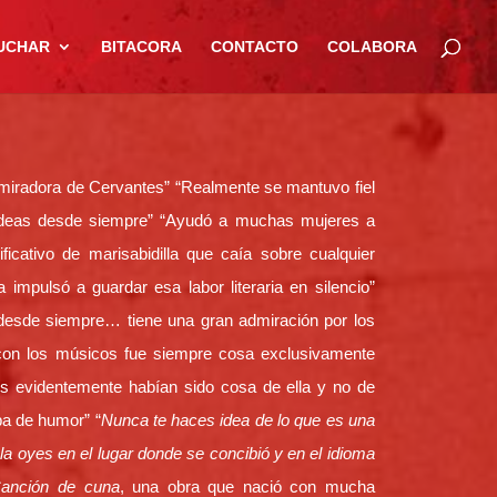
UCHAR
BITACORA
CONTACTO
COLABORA
miradora de Cervantes” “Realmente se mantuvo fiel
 ideas desde siempre” “Ayudó a muchas mujeres a
ificativo de marisabidilla que caía sobre cualquier
a impulsó a guardar esa labor literaria en silencio”
desde siempre… tiene una gran admiración por los
 con los músicos fue siempre cosa exclusivamente
tos evidentemente habían sido cosa de ella y no de
ba de humor” “
Nunca te haces idea de lo que es una
la oyes en el lugar donde se concibió y en el idioma
anción de cuna
, una obra que nació con mucha