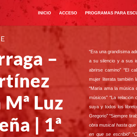
INICIO
ACCESO
PROGRAMAS PARA ESC
JE
rraga –
“Era una grandísima ad
a su silencio y a sus
abrirse camino” “El cal
rtínez
mujer literata también l
“María ama la música 
n Mª Luz
músicos” “La relación
suya y todos los libre
Gregorio” “Siempre tira
eña | 1ª
obra musical hasta que 
en que se escribió
” “
C