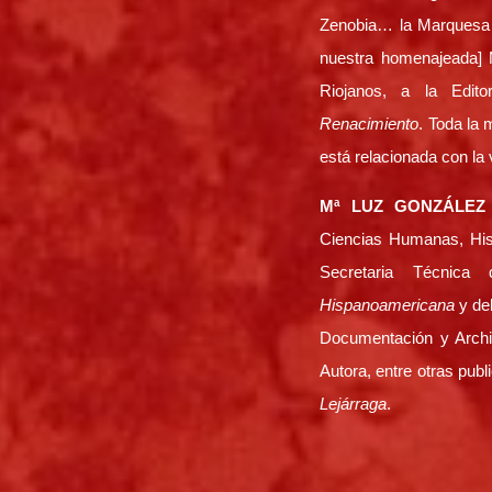
el
Zenobia… la Marquesa 
volumen.
nuestra homenajeada] M
Riojanos, a la Edito
Renacimiento
. Toda la 
está relacionada con la 
Mª LUZ GONZÁLEZ
Ciencias Humanas, Hist
Secretaria Técnica
Hispanoamericana
y de
Documentación y Archi
Autora, entre otras pub
Lejárraga
.