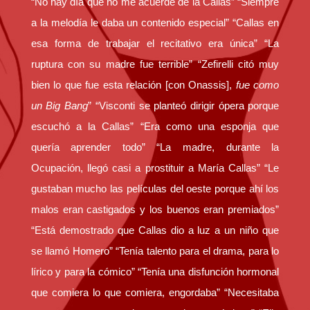
“No hay día que no me acuerde de la Callas” “Siempre
o
p
tir
a la melodía le daba un contenido especial” “Callas en
o
p
esa forma de trabajar el recitativo era única” “La
k
ruptura con su madre fue terrible” “Zefirelli citó muy
bien lo que fue esta relación [con Onassis],
fue como
un Big Bang
” “Visconti se planteó dirigir ópera porque
escuchó a la Callas” “Era como una esponja que
quería aprender todo” “La madre, durante la
Ocupación, llegó casi a prostituir a María Callas” “Le
gustaban mucho las películas del oeste porque ahí los
malos eran castigados y los buenos eran premiados”
“Está demostrado que Callas dio a luz a un niño que
se llamó Homero” “Tenía talento para el drama, para lo
lírico y para la cómico” “Tenía una disfunción hormonal
que comiera lo que comiera, engordaba” “Necesitaba