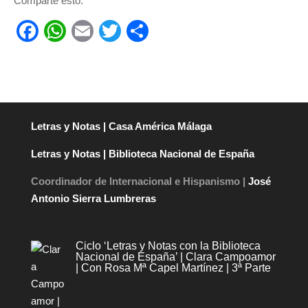
Comparte esto:
F
W
E
T
C
a
h
m
wi
o
c
at
ail
tt
m
e
s
er
p
b
A
ar
Letras y Notas | Casa América Málaga
o
p
tir
Letras y Notas | Biblioteca Nacional de España
o
p
k
Coordinador de Internacional e Hispanismo |
José
Antonio Sierra Lumbreras
Ciclo ‘Letras y Notas con la Biblioteca
Nacional de España’ | Clara Campoamor
| Con Rosa Mª Capel Martínez | 3ª Parte