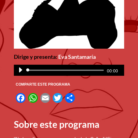
Dirige y presenta:
Eva Santamaría
Reproductor
00:00
de
COMPARTE ESTE PROGRAMA
audio
F
W
E
T
C
a
h
m
wi
o
c
at
ail
tt
m
Sobre este programa
e
s
er
p
b
A
ar