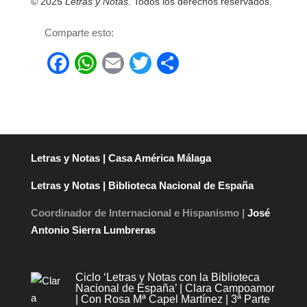
© 2025
Letras y Notas
. Todos los derechos reservados.
Comparte esto:
F
W
E
T
C
a
h
m
wi
o
c
at
ail
tt
m
e
s
er
p
b
A
ar
Letras y Notas | Casa América Málaga
o
p
tir
Letras y Notas | Biblioteca Nacional de España
o
p
k
Coordinador de Internacional e Hispanismo |
José
Antonio Sierra Lumbreras
Ciclo ‘Letras y Notas con la Biblioteca
Nacional de España’ | Clara Campoamor
| Con Rosa Mª Capel Martínez | 3ª Parte